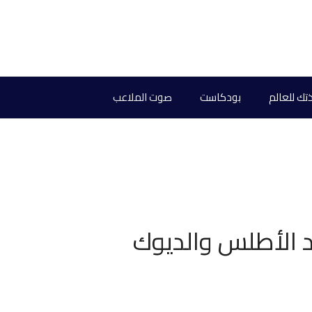
تك للعالم
بودكاست
صوت الملاعب
ود الأطلس والديوك