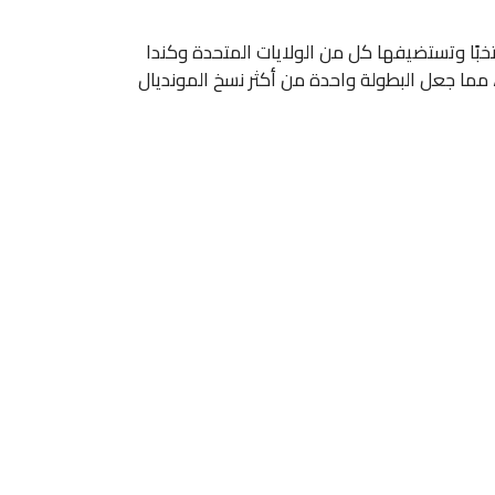
 عشاق كرة القدم حول العالم جدول كاس العالم 2026، البطولة التاريخية التي تُقام لأول مرة بمشاركة 48 منتخبًا وتستضيفها كل من الولايات المتحدة وكندا
مما جعل البطولة واحدة من أكثر نسخ المونديال