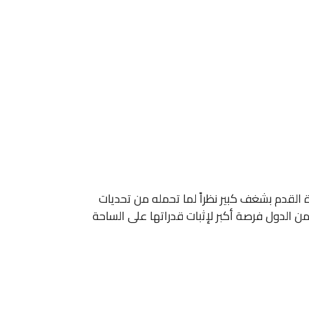
س العالم 2026، البطولة التي ينتظرها عشاق كرة القدم بشغف كبير نظراً لما تحمله من تحديات
ن الدول فرصة أكبر لإثبات قدراتها على الساحة