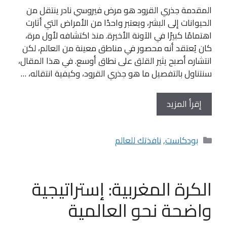
المقدمة جذري القرود هو مرض فيروسي نادر ينتقل من
الحيوانات إلى البشر، ويعتبر واحدًا من الأمراض التي أثارت
اهتمامًا كبيرًا في الآونة الأخيرة. منذ اكتشافه لأول مرة،
كان يُعتقد أنه محصور في مناطق معينة من العالم، لكن
انتشاره أصبح يثير القلق على نطاق أوسع. في هذا المقال،
سنتناول بالتفصيل ما هو جذري القرود، وكيفية انتقاله، …
إقرأ المزيد
التصنيفات
بودكاست
,
نافذتك للعالم
الكرة المغربية: إستراتيجية
واضحة نحو العالمية