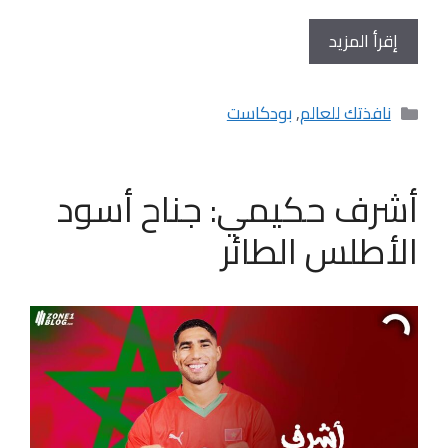
إقرأ المزيد
التصنيفات
نافذتك للعالم
,
بودكاست
أشرف حكيمي: جناح أسود
الأطلس الطائر