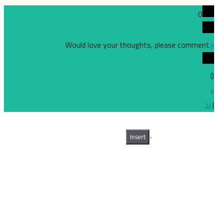
0
Would love your thoughts, please comme
Insert