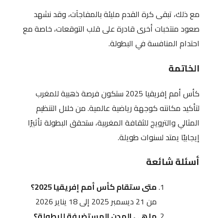
مع ذلك، تبقى كرة القدم مليئة بالمفاجآت، وقد نشهد
صعود منتخبات أخرى قادرة على قلب التوقعات، خاصة مع
احتدام المنافسة في البطولة.
الخاتمة
كأس أمم إفريقيا 2025 ستكون فرصة ذهبية للمغرب
لتأكيد مكانته كوجهة رياضية عالمية. من خلال التنظيم
المثالي والترويج للثقافة المغربية، ستحقق البطولة تأثيرًا
إيجابيًا يمتد لسنوات طويلة.
أسئلة شائعة
متى ستقام كأس أمم إفريقيا 2025؟
من 21 ديسمبر 2025 إلى 18 يناير 2026
ما هي المدن المستضيفة للبطولة؟