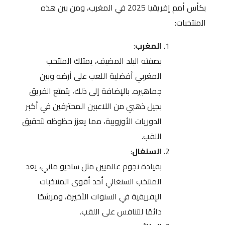
بكأس أمم إفريقيا 2025 في المغرب، ومن بين هذه
المنتخبات:
المغرب
:
بصفته البلد المضيف، يمتلك المنتخب
المغربي أفضلية اللعب على أرضه وبين
جماهيره. بالإضافة إلى ذلك، يتمتع الفريق
بجيل ذهبي من اللاعبين المحترفين في أكبر
الدوريات الأوروبية، مما يعزز حظوظه لتحقيق
اللقب.
السنغال
:
بقيادة نجوم عالميين مثل ساديو ماني، يعد
المنتخب السنغالي أحد أقوى المنتخبات
الإفريقية في السنوات الأخيرة، ومرشحًا
دائمًا للتنافس على اللقب.