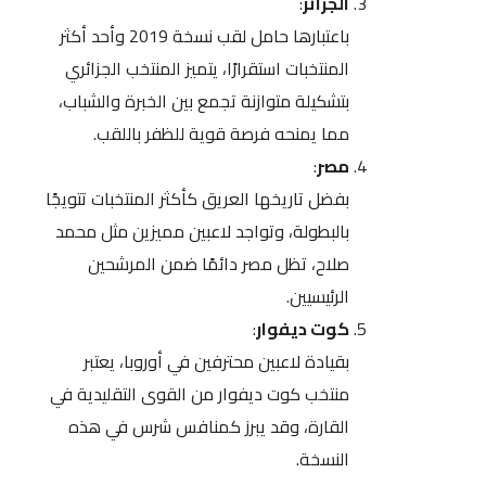
الجزائر
:
باعتبارها حامل لقب نسخة 2019 وأحد أكثر
المنتخبات استقرارًا، يتميز المنتخب الجزائري
بتشكيلة متوازنة تجمع بين الخبرة والشباب،
مما يمنحه فرصة قوية للظفر باللقب.
مصر
:
بفضل تاريخها العريق كأكثر المنتخبات تتويجًا
بالبطولة، وتواجد لاعبين مميزين مثل محمد
صلاح، تظل مصر دائمًا ضمن المرشحين
الرئيسيين.
كوت ديفوار
:
بقيادة لاعبين محترفين في أوروبا، يعتبر
منتخب كوت ديفوار من القوى التقليدية في
القارة، وقد يبرز كمنافس شرس في هذه
النسخة.