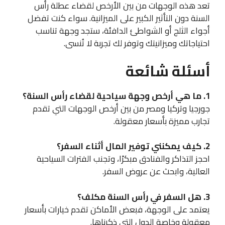
تعد هذه الوجهات من بين الأرخص لقضاء عطلة رأس
السنة دون التأثير الكبير على الميزانية. سواء كنت تفضل
أجواء الثلج أو الشواطئ الدافئة، ستجد وجهة تناسب
احتياجاتك وميزانيتك وتوفر لك تجربة لا تُنسى.
أسئلة شائعة
1. ما هي أرخص وجهة سياحية لقضاء رأس السنة؟
جورجيا وتركيا ومصر من بين أرخص الوجهات التي تقدم
تجارب مميزة بأسعار معقولة.
2. كيف يمكنني توفير المال أثناء السفر؟
احجز التذاكر والفنادق مبكرًا، وتجنب الفترات السياحية
العالية، وابحث عن عروض السفر.
3. هل السفر في رأس السنة مكلف؟
يعتمد على الوجهة، فبعض الأماكن تقدم خيارات بأسعار
معقولة وخاصة الدول التي ذكرناها.